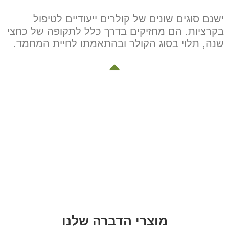
ישנם סוגים שונים של קולרים ייעודיים לטיפול
בקרציות. הם מחזיקים בדרך כלל לתקופה של כחצי
שנה, תלוי בסוג הקולר ובהתאמתו לחיית המחמד.
דוג דה מרקט
מציעה טיפול המיטבי לפרעושים
וקרציות בכלבים וחתולים. בעזרת מוצרים
איכותיים של היצרניות המובילות בעולם, נשמח
לסייע לכם להתאים את הטיפול המתאים ביותר
ובמחיר הוגן.
מוצרי הדברה שלנו