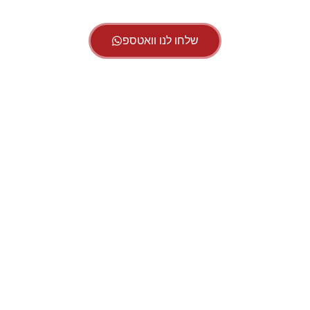
שלחו לנו וואטספ
העיר
נתניה
זוכה מזה עשרות בשנים לכינוי "עיר היהלומים".
בשנות ה-70 הוענק לה השם המחייב בזכות קבוצת הכדורגל
המצטיינת שליהטטה במגרשים ושלטה ביד רמה בענף. השנים
חלפו, הכינוי נשאר והעיר הלכה והתפתחה בקצב מואץ כאחת
מהערים הגדולות והמובילות בישראל. אחד הגורמים לכך מקורו
בתנופת בנייה והתפתחות יוצאת דופן שהתרחשה בעיר החוף,
שזכתה מהון להון לכינוי נוסף ומחייב בתור "הריביירה של
ישראל".