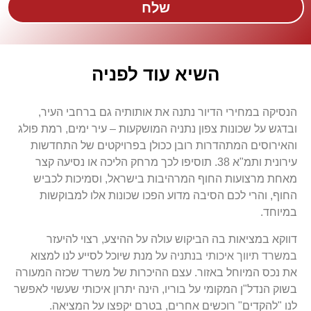
שלח
השיא עוד לפניה
הנסיקה במחירי הדיור נתנה את אותותיה גם ברחבי העיר,
ובדגש על שכונות צפון נתניה המושקעות – עיר ימים, רמת פולג
והאירוסים המתהדרות רובן ככולן בפרויקטים של התחדשות
עירונית ותמ"א 38. תוסיפו לכך מרחק הליכה או נסיעה קצר
מאחת מרצועות החוף המרהיבות בישראל, וסמיכות לכביש
החוף, והרי לכם הסיבה מדוע הפכו שכונות אלו למבוקשות
במיוחד.
דווקא במציאות בה הביקוש עולה על ההיצע, רצוי להיעזר
במשרד תיווך איכותי בנתניה
על מנת שיוכל לסייע לנו למצוא
את נכס המיוחל באזור. עצם ההיכרות של משרד שכזה המעורה
בשוק הנדל"ן המקומי על בוריו, הינה יתרון איכותי שעשוי לאפשר
לנו "להקדים" רוכשים אחרים, בטרם יקפצו על המציאה.