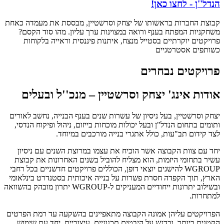
הנדל''ן - לחצו כאן!
קבוצת החברות בראשותו של יצחק וסרשטיין, מבססת את מעמדה כאחת
משחקניות המפתח בענף ורואה במצוינות ערך עליון. מהו סוד הקסם?
פרויקטים יוקרתיים בסטייל מנצח, איתנות פיננסית וראייה בלקוחות
כשותפים אסטרטגיים
פרויקטים נבחרים
אודות אינג' יצחק וסרשטיין – מנכ''ל ובעלים
יצחק וסרשטיין, בעל ניסיון של עשרות שנים בענף הבנייה, נחשב לאורים
ותומים בתחום הנדל"ן ובעל יכולות מוכחות בייזום, ניהול ופיקוח הנדסי,
לצד קידום תב"עות, כולל אתגרי בנייה מורכבים במיוחד.
יחד עם צוות הקבוצה אשר הוכיח את עצמו במרוצת השנים עם ניסיון
עשיר בתחומי היזמות, הוא מצליח להוביל בשנים האחרונות את קבוצת
WGROUP להישגים יוצאי דופן, הכוללים פרויקטים חדשניים בכל רחבי
הארץ, תוך הקפדה חסרת פשרות על בנייה איכותית בסטנדרט בינלאומי
ובשילוב יתרונות ייחודיים המעניקים ל-WGROUP יתרון מובהק בהשוואה
למתחרות.
הפרויקטים עליהן אמונה הקבוצה מתאפיינים בהשקעה עד רמת הפרטים
הקטנים ביותר, ובדגש על היבטים תכנוניים, עיצוביים, יחד עם שימוש