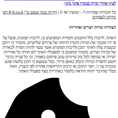
לציון אחרי זכייה במכרז פינוי בינוי
.
כל הזכויות שמורות ל – קבוצת W © |
דף זה נבנה ועוצב ע"י P-S.co.il דפי
נחיתה לעסקים
הצהרת זכויות יוצרים ואחריות
האתר, לרבות כלל התכנים והמדיה המופיעים בו, לרבות תמונות, פועל על
פי דין ומכבד את זכויות הקניין הרוחני של צדדים שלישיים. מובהר כי ייתכן
ובטעות עלה לאתר תוכן (לרבות תמונות) אשר עשוי להוות הפרה לכאורה
של זכויות יוצרים. מובהר ומוסכם כי למפעילי האתר לא תהיה כל אחריות
ישירה או עקיפה לכל נזק שייגרם עקב פרסום כאמור, וכי כל פנייה בדבר
חשש להפרת זכויות תיבחן באופן מיידי. ככל שנמצא כי תוכן כלשהו פוגע
בזכויות צד ג', יוסר התוכן או תינתן התייחסות אחרת לפי העניין, וזאת
מבלי שהדבר יהווה הודאה כלשהי באחריות מצד מפעילי האתר.