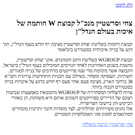
דלג לתוכן
צחי וסרשטיין מנכ"ל קבוצת W חותמת של
איכות בעולם הנדל"ן
קבוצת היזמות בשליטת יצחק וסרשטיין מציבה רף חדש בענף הנדל"ן, תוך
דגש על בנייה איכותית בסטנדרט בינלאומי
קבוצת WGROUP בשליטת היזם והמהנדס, אינג' יצחק וסרשטיין,
נחשבת בשנים האחרונות לאחד הגורמים המובילים בענף הנדל"ן בישראל.
הקבוצה אשר מקדמת מדי שנה פרויקטים מרהיבים של בנייה למגורים,
תשתיות, תעסוקה ומסחר, בשילוב עם תכניות התחדשות עירונית ותמ"א
38 ברחבי הארץ, מציבה פעם אחר פעם רף חדש בדגש על איכויות בנייה
בסטנדרט הגבוה ביותר.
עדות להצלחה המסחררת של WGROUP מתבטאת באמצעות שביעות
רצונם של הדיירים בפרויקטים השונים אותם היא משווקת, הן באזורי
הביקוש והן ביישובי הפריפריה.
אלו נהנים משירותים קהילתיים, לצד מוסדות חינוך ותרבות מובחרים
המותאמים למגוון סוגי האוכלוסיות והמגזרים.
צחי וסרשטיין כתבה בואללה