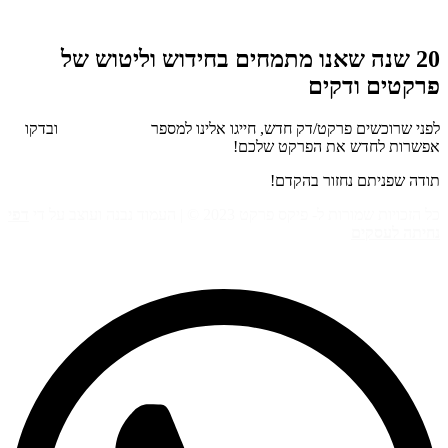
דלג
לתוכן
20 שנה שאנו מתמחים בחידוש וליטוש של
פרקטים ודקים
לפני שרוכשים פרקט/דק חדש, חייגו אלינו למספר
072-3307122
ובדקו
אפשרות לחדש את הפרקט שלכם!
תודה שפניתם נחזור בהקדם!
כל הזכויות שמורות ל- פיקס פרקט 2023 © | העמוד נבנה ועוצב על די
דפי
נחיתה לעסקים