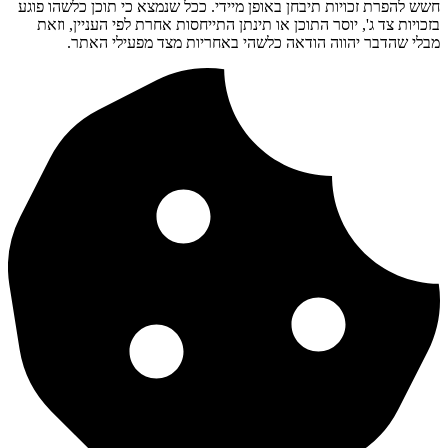
חשש להפרת זכויות תיבחן באופן מיידי. ככל שנמצא כי תוכן כלשהו פוגע
בזכויות צד ג', יוסר התוכן או תינתן התייחסות אחרת לפי העניין, וזאת
מבלי שהדבר יהווה הודאה כלשהי באחריות מצד מפעילי האתר.