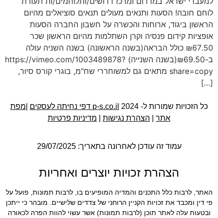
למעברי ישראל במדרום ומרכז דרושים/ותלוחמים/ות תעודת
לוחם חובה! הסעות ותנאים מעולים תנאים סוציאלים מהיום
הראשון ביגוד, ארוחות והכשרה על חשבון החברה הסעות
אופציות קידום פנסיה וקרן השתלמות מהיום הראשון שכר
50.₪67 כולל הבראה(בשנה הראשונה) בשנה השניה עולה
ב-₪69.50(בשנה השנייה) https://vimeo.com/1003489878?
share=copy מתאים גם למשוחררי שח"מ, בוגרי קורס סיור,
[…]
כל הזכויות שמורות ל- 2024
p-s.co.il דפי נחיתה לעסקים
|
מפת
אתר
|
הצהרת נגישות
|
מדיניות פרטיות
עמוד זה עודכן לאחרונה בתאריך: 29/07/2025
הצהרת זכויות יוצרים ואחריות
האתר, לרבות כלל התכנים והמדיה המופיעים בו, לרבות תמונות, פועל על
פי דין ומכבד את זכויות הקניין הרוחני של צדדים שלישיים. מובהר כי ייתכן
ובטעות עלה לאתר תוכן (לרבות תמונות) אשר עשוי להוות הפרה לכאורה