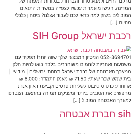
מרקם החיים ולמנוע טרור והברחות בנקודות המפתח של
המדינה. הגישו מועמדות עכשיו לצפייה במשרות התנאים
המובילים בשוק למה כדאי לכם לעבוד אצלנו? ביטחון כלכלי
מהיום […]
רכבת ישראל SIH Group
052-3694701 הניסיון המבצעי שלך שווה יותר! תפקיד עם
משמעות ואחריות לוחמים משוחררים בלבד בואו להיות חלק
ממערך האבטחה של רכבת ישראל תחנות: ירושלים | מודיעין |
בית שמש שכר שעתי: 71.50 ₪ מענק התמדה: 6,000 ₪
ארוחות: כרטיס סיבוס לשליחת פרטים וקביעת ראיון אנחנו
מחפשים את הטובים ביותר ומעניקים תמורה בהתאם. הצטרפו
למערך האבטחה המוביל […]
sih חברת אבטחה