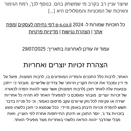
שיוצר עניין רב בקרב מי שמשחק בהם. בנוסף לכך, רמת הגימור
והאיכות של המכוניות והמסלולים היא […]
כל הזכויות שמורות ל- 2024
p-s.co.il דפי נחיתה לעסקים
|
מפת
אתר
|
הצהרת נגישות
|
מדיניות פרטיות
עמוד זה עודכן לאחרונה בתאריך: 29/07/2025
הצהרת זכויות יוצרים ואחריות
האתר, לרבות כלל התכנים והמדיה המופיעים בו, לרבות תמונות, פועל על
פי דין ומכבד את זכויות הקניין הרוחני של צדדים שלישיים. מובהר כי ייתכן
ובטעות עלה לאתר תוכן (לרבות תמונות) אשר עשוי להוות הפרה לכאורה
של זכויות יוצרים. מובהר ומוסכם כי למפעילי האתר לא תהיה כל אחריות
ישירה או עקיפה לכל נזק שייגרם עקב פרסום כאמור, וכי כל פנייה בדבר
חשש להפרת זכויות תיבחן באופן מיידי. ככל שנמצא כי תוכן כלשהו פוגע
בזכויות צד ג', יוסר התוכן או תינתן התייחסות אחרת לפי העניין, וזאת
מבלי שהדבר יהווה הודאה כלשהי באחריות מצד מפעילי האתר.