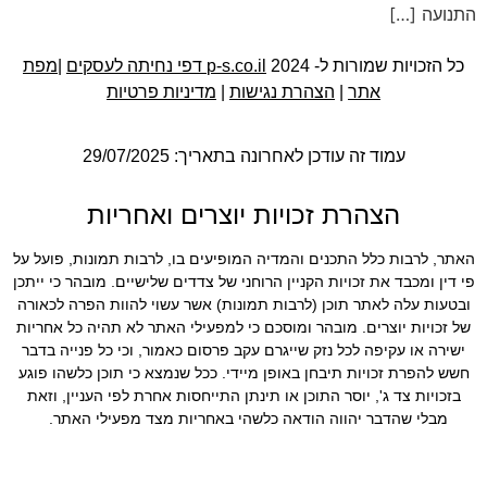
התנועה […]
כל הזכויות שמורות ל- 2024
p-s.co.il דפי נחיתה לעסקים
|
מפת
אתר
|
הצהרת נגישות
|
מדיניות פרטיות
עמוד זה עודכן לאחרונה בתאריך: 29/07/2025
הצהרת זכויות יוצרים ואחריות
האתר, לרבות כלל התכנים והמדיה המופיעים בו, לרבות תמונות, פועל על
פי דין ומכבד את זכויות הקניין הרוחני של צדדים שלישיים. מובהר כי ייתכן
ובטעות עלה לאתר תוכן (לרבות תמונות) אשר עשוי להוות הפרה לכאורה
של זכויות יוצרים. מובהר ומוסכם כי למפעילי האתר לא תהיה כל אחריות
ישירה או עקיפה לכל נזק שייגרם עקב פרסום כאמור, וכי כל פנייה בדבר
חשש להפרת זכויות תיבחן באופן מיידי. ככל שנמצא כי תוכן כלשהו פוגע
בזכויות צד ג', יוסר התוכן או תינתן התייחסות אחרת לפי העניין, וזאת
מבלי שהדבר יהווה הודאה כלשהי באחריות מצד מפעילי האתר.